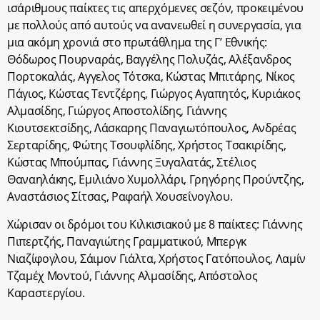
ισάριθμους παίκτες τις απερχόμενες σεζόν, προκειμένου
με πολλούς από αυτούς να ανανεωθεί η συνεργασία, για
μια ακόμη χρονιά στο πρωτάθλημα της Γ’ Εθνικής:
Θόδωρος Πουρναράς, Βαγγέλης Πολυζάς, Αλέξανδρος
Πορτοκαλάς, Αγγελος Τότσκα, Κώστας Μπιτάρης, Νίκος
Πάγιος, Κώστας Τεντζέρης, Γιώργος Αγαπητός, Κυριάκος
Αλμασίδης, Γιώργος Αποστολίδης, Γιάννης
Κιουτσεκτσίδης, Λάσκαρης Παναγιωτόπουλος, Ανδρέας
Σερταρίδης, Φώτης Τσουφλίδης, Χρήστος Τσακιρίδης,
Κώστας Μπούμπας, Γιάννης Ξυγαλατάς, Στέλιος
Θαναηλάκης, Εμιλιάνο Χυμολλάρι, Γρηγόρης Προύντζης,
Αναστάσιος Σίτσας, Ραφαήλ Χουσεΐνογλου.
Χώρισαν οι δρόμοι του Κιλκισιακού με 8 παίκτες: Γιάννης
Πιπερτζής, Παναγιώτης Γραμματικού, Μπεργκ
Νιαζίφογλου, Σάιμον Γιάλτα, Χρήστος Γατόπουλος, Λαμίν
Τζαμέχ Μοντού, Γιάννης Αλμασίδης, Απόστολος
Καραστεργίου.