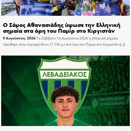
Ο Σάμος Αθανασιάδης ύψωσε την Ελληνική
σημαία στα όρη του Παμίρ στο Κιργιστάν
9 Αυγούστου, 2026
Το Σάββατο 1η Αυγούστου 2026 η ελληνική σημαία
υψώθηκε στην κορυφή Λένιν (7.134 μ.) στα όρη του Παμίρ στο Κιργιστάν
[…]