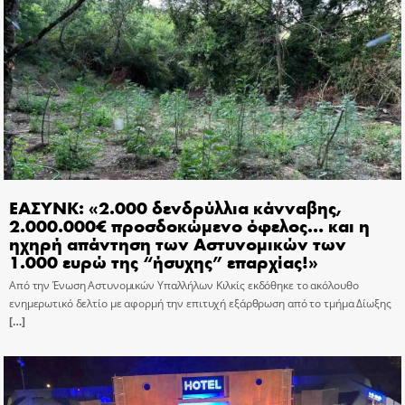
ΕΑΣΥΝΚ: «2.000 δενδρύλλια κάνναβης,
2.000.000€ προσδοκώμενο όφελος… και η
ηχηρή απάντηση των Αστυνομικών των
1.000 ευρώ της “ήσυχης” επαρχίας!»
Από την Ένωση Αστυνομικών Υπαλλήλων Κιλκίς εκδόθηκε το ακόλουθο
ενημερωτικό δελτίο με αφορμή την επιτυχή εξάρθρωση από το τμήμα Δίωξης
[…]