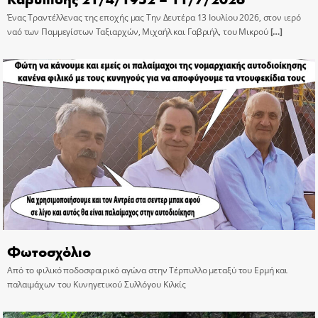
Ένας Τραντέλλενας της εποχής μας Την Δευτέρα 13 Ιουλίου 2026, στον ιερό
ναό των Παμμεγίστων Ταξιαρχών, Μιχαήλ και Γαβριήλ, του Μικρού
[…]
Φωτοσχόλιο
Από το φιλικό ποδοσφαιρικό αγώνα στην Τέρπυλλο μεταξύ του Ερμή και
παλαιμάχων του Κυνηγετικού Συλλόγου Κιλκίς