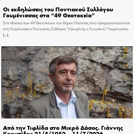
Οι εκδηλώσεις του Ποντιακού Συλλόγου
Γουμένισσας στα “49 Θεοτοκεία”
Στα πλαίσια των 49 Θεοτοκείων του δήμου Παιονίας που πραγματοποιούνται
στη Γουμένισσα ο Ποντιακός Σύλλογος “ο Διογένης ο Σινωπεύς” Γουμένισσας
[…]
Από την Τιφλίδα στο Μικρό Δάσος. Γιάννης
Καρυπίδης 21/4/1952 – 11/7/2026