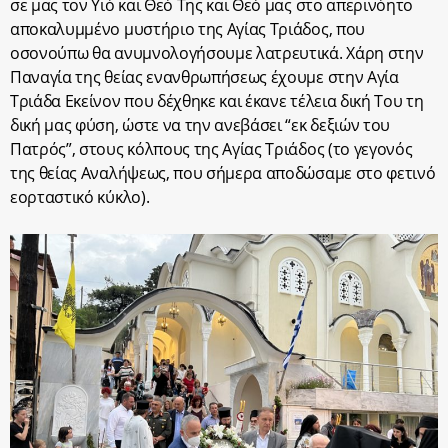
σε μας τον Υιό και Θεό Της και Θεό μας στο απερινόητο
αποκαλυμμένο μυστήριο της Αγίας Τριάδος, που
οσονούπω θα ανυμνολογήσουμε λατρευτικά. Χάρη στην
Παναγία της θείας ενανθρωπήσεως έχουμε στην Αγία
Τριάδα Εκείνον που δέχθηκε και έκανε τέλεια δική Του τη
δική μας φύση, ώστε να την ανεβάσει “εκ δεξιών του
Πατρός”, στους κόλπους της Αγίας Τριάδος (το γεγονός
της θείας Αναλήψεως, που σήμερα αποδώσαμε στο φετινό
εορταστικό κύκλο).