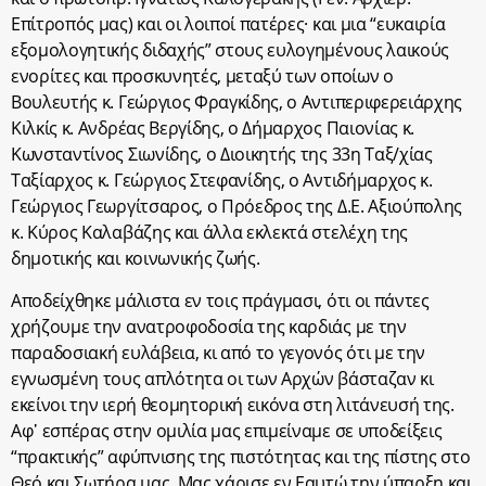
Επίτροπός μας) και οι λοιποί πατέρες· και μια “ευκαιρία
εξομολογητικής διδαχής” στους ευλογημένους λαικούς
ενορίτες και προσκυνητές, μεταξύ των οποίων ο
Βουλευτής κ. Γεώργιος Φραγκίδης, ο Αντιπεριφερειάρχης
Κιλκίς κ. Ανδρέας Βεργίδης, ο Δήμαρχος Παιονίας κ.
Κωνσταντίνος Σιωνίδης, ο Διοικητής της 33η Ταξ/χίας
Ταξίαρχος κ. Γεώργιος Στεφανίδης, ο Αντιδήμαρχος κ.
Γεώργιος Γεωργίτσαρος, ο Πρόεδρος της Δ.Ε. Αξιούπολης
κ. Κύρος Καλαβάζης και άλλα εκλεκτά στελέχη της
δημοτικής και κοινωνικής ζωής.
Αποδείχθηκε μάλιστα εν τοις πράγμασι, ότι οι πάντες
χρήζουμε την ανατροφοδοσία της καρδιάς με την
παραδοσιακή ευλάβεια, κι από το γεγονός ότι με την
εγνωσμένη τους απλότητα οι των Αρχών βάσταζαν κι
εκείνοι την ιερή θεομητορική εικόνα στη λιτάνευσή της.
Αφ᾽ εσπέρας στην ομιλία μας επιμείναμε σε υποδείξεις
“πρακτικής” αφύπνισης της πιστότητας και της πίστης στο
Θεό και Σωτήρα μας. Μας χάρισε εν Εαυτώ την ύπαρξη και