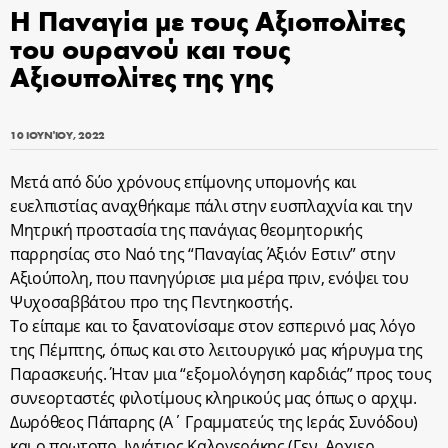
Η Παναγία με τους Αξιοπολίτες
του ουρανού και τους
Αξιουπολίτες της γης
10 ΙΟΥΝΊΟΥ, 2022
Μετά από δύο χρόνους επίμονης υπομονής και
ευελπιστίας αναχθήκαμε πάλι στην ευσπλαχνία και την
Μητρική προστασία της πανάγιας θεομητορικής
παρρησίας στο Ναό της “Παναγίας Άξιόν Εστιν” στην
Αξιούπολη, που πανηγύρισε μια μέρα πριν, ενόψει του
Ψυχοσαββάτου προ της Πεντηκοστής.
Το είπαμε και το ξανατονίσαμε στον εσπερινό μας λόγο
της Πέμπτης, όπως και στο λειτουργικό μας κήρυγμα της
Παρασκευής. Ήταν μια “εξομολόγηση καρδιάς” προς τους
συνεορταστές φιλοτίμους κληρικούς μας όπως ο αρχιμ.
Δωρόθεος Πάπαρης (Α΄ Γραμματεύς της Ιεράς Συνόδου)
και ο πρωτοπρ. Ιγνάτιος Καλογεράκης (Γεν. Αρχιερ.