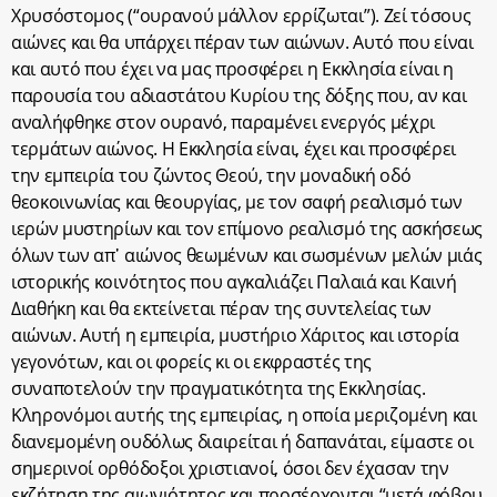
Χρυσόστομος (“ουρανού μάλλον ερρίζωται”). Ζεί τόσους
αιώνες και θα υπάρχει πέραν των αιώνων. Αυτό που είναι
και αυτό που έχει να μας προσφέρει η Εκκλησία είναι η
παρουσία του αδιαστάτου Κυρίου της δόξης που, αν και
αναλήφθηκε στον ουρανό, παραμένει ενεργός μέχρι
τερμάτων αιώνος. Η Εκκλησία είναι, έχει και προσφέρει
την εμπειρία του ζώντος Θεού, την μοναδική οδό
θεοκοινωνίας και θεουργίας, με τον σαφή ρεαλισμό των
ιερών μυστηρίων και τον επίμονο ρεαλισμό της ασκήσεως
όλων των απ᾽ αιώνος θεωμένων και σωσμένων μελών μιάς
ιστορικής κοινότητος που αγκαλιάζει Παλαιά και Καινή
Διαθήκη και θα εκτείνεται πέραν της συντελείας των
αιώνων. Αυτή η εμπειρία, μυστήριο Χάριτος και ιστορία
γεγονότων, και οι φορείς κι οι εκφραστές της
συναποτελούν την πραγματικότητα της Εκκλησίας.
Κληρονόμοι αυτής της εμπειρίας, η οποία μεριζομένη και
διανεμομένη ουδόλως διαιρείται ή δαπανάται, είμαστε οι
σημερινοί ορθόδοξοι χριστιανοί, όσοι δεν έχασαν την
εκζήτηση της αιωνιότητος και προσέρχονται “μετά φόβου