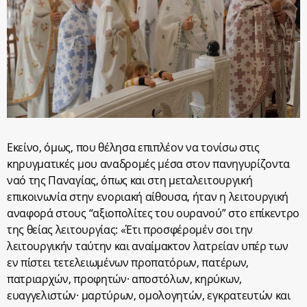
Εκείνο, όμως, που θέλησα επιπλέον να τονίσω στις
κηρυγματικές μου αναδρομές μέσα στον πανηγυρίζοντα
ναό της Παναγίας, όπως και στη μεταλειτουργική
επικοινωνία στην ενοριακή αίθουσα, ήταν η λειτουργική
αναφορά στους “αξιοπολίτες του ουρανού” στο επίκεντρο
της θείας λειτουργίας: «Έτι προσφέρομέν σοι την
λειτουργικήν ταύτην και αναίμακτον λατρείαν υπέρ των
εν πίστει τετελειωμένων προπατόρων, πατέρων,
πατριαρχών, προφητών· αποστόλων, κηρύκων,
ευαγγελιστών· μαρτύρων, ομολογητών, εγκρατευτών και