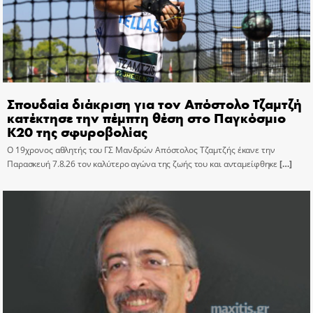
Σπουδαία διάκριση για τον Απόστολο Τζαμτζή
κατέκτησε την πέμπτη θέση στο Παγκόσμιο
Κ20 της σφυροβολίας
Ο 19χρονος αθλητής του ΓΣ Μανδρών Απόστολος Τζαμτζής έκανε την
Παρασκευή 7.8.26 τον καλύτερο αγώνα της ζωής του και ανταμείφθηκε
[…]