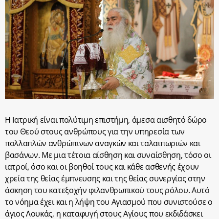
Η Ιατρική είναι πολύτιμη επιστήμη, άμεσα αισθητό δώρο
του Θεού στους ανθρώπους για την υπηρεσία των
πολλαπλών ανθρώπινων αναγκών και ταλαιπωριών και
βασάνων. Με μια τέτοια αίσθηση και συναίσθηση, τόσο οι
ιατροί, όσο και οι βοηθοί τους και κάθε ασθενής έχουν
χρεία της θείας έμπνευσης και της θείας συνεργίας στην
άσκηση του κατεξοχήν φιλανθρωπικού τους ρόλου. Αυτό
το νόημα έχει και η λήψη του Αγιασμού που συνιστούσε ο
άγιος Λουκάς, η καταφυγή στους Αγίους που εκδιδάσκει