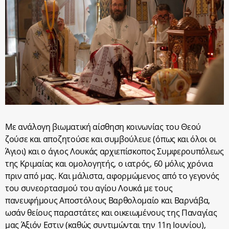
Με ανάλογη βιωματική αίσθηση κοινωνίας του Θεού
ζούσε και αποζητούσε και συμβούλευε (όπως και όλοι οι
Άγιοι) και ο άγιος Λουκάς αρχιεπίσκοπος Συμφερουπόλεως
της Κριμαίας και ομολογητής, ο ιατρός, 60 μόλις χρόνια
πριν από μας. Και μάλιστα, αφορμώμενος από το γεγονός
του συνεορτασμού του αγίου Λουκά με τους
πανευφήμους Αποστόλους Βαρθολομαίο και Βαρνάβα,
ωσάν θείους παραστάτες και οικειωμένους της Παναγίας
μας Άξιόν Εστιν (καθώς συντιμώνται την 11η Ιουνίου),