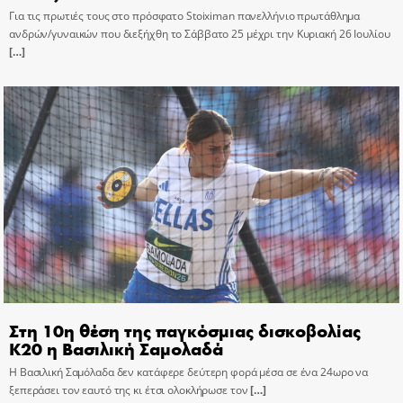
Για τις πρωτιές τους στο πρόσφατο Stoiximan πανελλήνιο πρωτάθλημα
ανδρών/γυναικών που διεξήχθη το Σάββατο 25 μέχρι την Κυριακή 26 Ιουλίου
[…]
Στη 10η θέση της παγκόσμιας δισκοβολίας
Κ20 η Βασιλική Σαμολαδά
Η Βασιλική Σαμόλαδα δεν κατάφερε δεύτερη φορά μέσα σε ένα 24ωρο να
ξεπεράσει τον εαυτό της κι έτσι ολοκλήρωσε τον
[…]