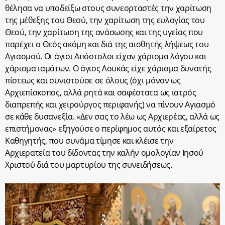
θέλησα να υποδείξω στους συνεορταστές την χαρίτωση
της μέθεξης του Θεού, την χαρίτωση της ευλογίας του
Θεού, την χαρίτωση της ανάσωσης και της υγείας που
παρέχει ο Θεός ακόμη και διά της αισθητής λήψεως του
Αγιασμού. Οι άγιοι Απόστολοι είχαν χάρισμα λόγου και
χάρισμα ιαμάτων. Ο άγιος Λουκάς είχε χάρισμα δυνατής
πίστεως και συνιστούσε σε όλους (όχι μόνον ως
Αρχιεπίσκοπος, αλλά ρητά και σαφέστατα ως ιατρός
διαπρεπής και χειρούργος περιφανής) να πίνουν Αγιασμό
σε κάθε δυσανεξία. «Δεν σας το λέω ως Αρχιερέας, αλλά ως
επιστήμονας» εξηγούσε ο περίφημος αυτός και εξαίρετος
Καθηγητής, που συνάμα τίμησε και κλέισε την
Αρχιερατεία του δίδοντας την καλήν ομολογίαν Ιησού
Χριστού διά του μαρτυρίου της συνειδήσεως.