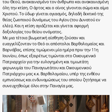
του Θεού, ανακαινισμένο τον άνθρωπο και ανακαινισμένη
όλη την κτίση. Ο άρτος και ο οίνος γίνονται σώμα και αίμα
Χριστού. Το ύδωρ γίνεται αγιασμός, δηλαδή δεκτικό της
θείας ζωοποιού δυνάμεως του Αγίου (του Δυνατού εν
ελέει). Και η κτίση αγιάζεται και γίνεται αφορμή
δοξολογίας του θείου ονόματος.
Με μια τέτοια βιωματική αίσθηση ζούσαν και
ευαγγελίζονταν το Θεό οι απόστολοι Βαρθολομαίος και
Βαρνάβας, επίσης τιμώμενοι μία ημέρα πριν την 11η
Ιουνίου, όπως εξαιρέτως τιμώνται στο Οικουμενικό
Πατριαρχείο για την ευλογημένη και τιμιωτάτη
φερωνυμία του Παναγιωτάτου και Οικουμενικού
Πατριάρχου μας κ.κ. Βαρθολομαίου, υπέρ της ενθέου
εμπνεύσεως και ενδυναμώσεως του οποίου ζητήσαμε να
συνευχηθούμε όλοι στην Παναγία μας.