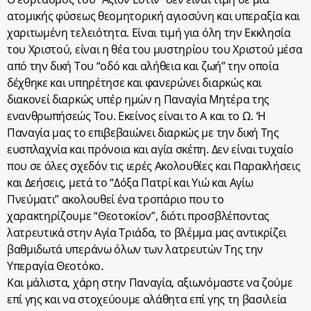
ατομικής φύσεως θεομητορική αγιοσύνη και υπεραξία και
χαριτωμένη τελειότητα. Είναι τιμή για όλη την Εκκλησία
του Χριστού, είναι η θέα του μυστηρίου του Χριστού μέσα
από την δική Του “οδό και αλήθεια και ζωή” την οποία
δέχθηκε και υπηρέτησε και φανερώνει διαρκώς και
διακονεί διαρκώς υπέρ ημών η Παναγία Μητέρα της
ενανθρωπήσεώς Του. Εκείνος είναι το Α και το Ω. ‘Η
Παναγία μας το επιβεβαιώνει διαρκώς με την δική Της
ευσπλαχνία και πρόνοια και αγία σκέπη. Δεν είναι τυχαίο
που σε όλες σχεδόν τις ιερές Ακολουθίες και Παρακλήσεις
και Δεήσεις, μετά το “Δόξα Πατρί και Υιώ και Αγίω
Πνεύματι” ακολουθεί ένα τροπάριο που το
χαρακτηρίζουμε “Θεοτοκίον”, διότι προσβλέποντας
λατρευτικά στην Αγία Τριάδα, το βλέμμα μας αντικρίζει
βαθμιδωτά υπεράνω όλων των λατρευτών Της την
Υπεραγία Θεοτόκο.
Και μάλιστα, χάρη στην Παναγία, αξιωνόμαστε να ζούμε
επί γης και να στοχεύουμε αλάθητα επί γης τη βασιλεία