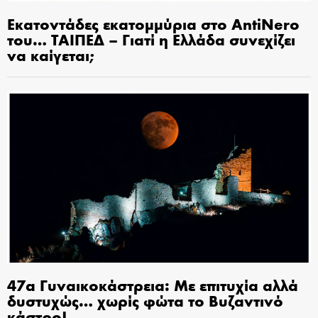
Εκατοντάδες εκατομμύρια στο AntiNero
του… ΤΑΙΠΕΔ – Γιατί η Ελλάδα συνεχίζει
να καίγεται;
47α Γυναικοκάστρεια: Με επιτυχία αλλά
δυστυχώς… χωρίς φώτα το Βυζαντινό
κάστρο!