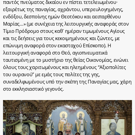
παντός πνεύματος δικαίου εν πίστει τετελειωμένου·
εξαιρέτως της παναγίας, αχράντου, υπερευλογημένης,
ενδόξου, δεσποίνης ημών Θεοτόκου και αειπαρθένου
Μαρίας…» (με συνέχεια της λειτουργικής αναφοράς στον
Τίμιο Πρόδρομο στους καθ᾽ ημέραν τιμωμένους Αγίους
και τις δεήσεις για τους κεκοιμημένους και ζώντες, με
επώνυμη αναφορά στον εκασταχού Επίσκοπο). Η
λειτουργική αναφορά στο Θεό, αγιοπνευματικά
ταυτισμένη με το μυστήριο της θείας Οικονομίας, ενώνει
όλους τους χαριτωμένους και ηλεημένους “Αξιοπολίτες
του ουρανού” με εμάς τους πολίτες της γης,
συναδελφωμένους υπό την σκέπη της Παναγίας μας, χάρη
στο εκκλησιαστικό γεγονός.