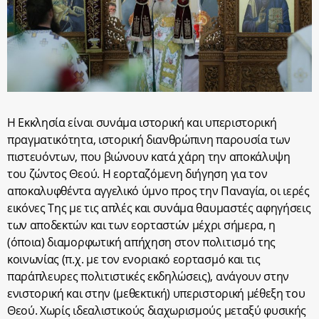
Η Εκκλησία είναι συνάμα ιστορική και υπεριστορική
πραγματικότητα, ιστορική διανθρώπινη παρουσία των
πιστευόντων, που βιώνουν κατά χάρη την αποκάλυψη
του ζώντος Θεού. Η εορταζόμενη διήγηση για τον
αποκαλυφθέντα αγγελικό ύμνο προς την Παναγία, οι ιερές
εικόνες Της με τις απλές και συνάμα θαυμαστές αφηγήσεις
των αποδεκτών και των εορταστών μέχρι σήμερα, η
(όποια) διαμορφωτική απήχηση στον πολιτισμό της
κοινωνίας (π.χ. με τον ενοριακό εορτασμό και τις
παράπλευρες πολιτιστικές εκδηλώσεις), ανάγουν στην
ενιστορική και στην (μεθεκτική) υπεριστορική μέθεξη του
Θεού. Χωρίς ιδεαλιστικούς διαχωρισμούς μεταξύ φυσικής