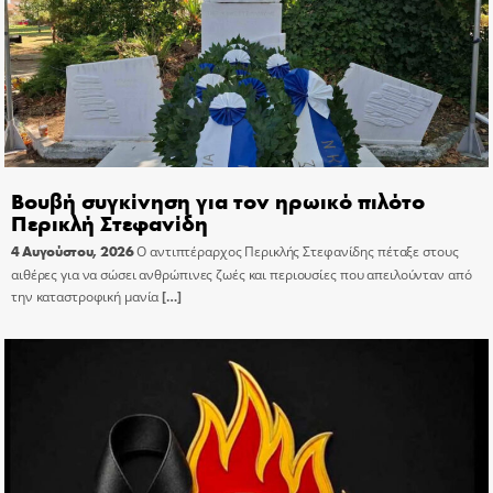
Βουβή συγκίνηση για τον ηρωικό πιλότο
Περικλή Στεφανίδη
4 Αυγούστου, 2026
Ο αντιπτέραρχος Περικλής Στεφανίδης πέταξε στους
αιθέρες για να σώσει ανθρώπινες ζωές και περιουσίες που απειλούνταν από
την καταστροφική μανία
[…]