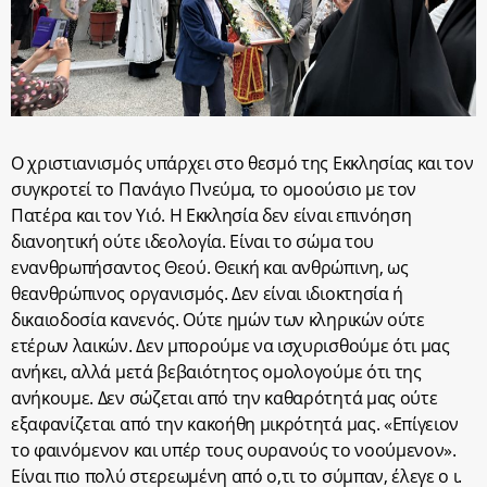
Ο χριστιανισμός υπάρχει στο θεσμό της Εκκλησίας και τον
συγκροτεί το Πανάγιο Πνεύμα, το ομοούσιο με τον
Πατέρα και τον Υιό. Η Εκκλησία δεν είναι επινόηση
διανοητική ούτε ιδεολογία. Είναι το σώμα του
ενανθρωπήσαντος Θεού. Θεική και ανθρώπινη, ως
θεανθρώπινος οργανισμός. Δεν είναι ιδιοκτησία ή
δικαιοδοσία κανενός. Ούτε ημών των κληρικών ούτε
ετέρων λαικών. Δεν μπορούμε να ισχυρισθούμε ότι μας
ανήκει, αλλά μετά βεβαιότητος ομολογούμε ότι της
ανήκουμε. Δεν σώζεται από την καθαρότητά μας ούτε
εξαφανίζεται από την κακοήθη μικρότητά μας. «Επίγειον
το φαινόμενον και υπέρ τους ουρανούς το νοούμενον».
Είναι πιο πολύ στερεωμένη από ο,τι το σύμπαν, έλεγε ο ι.