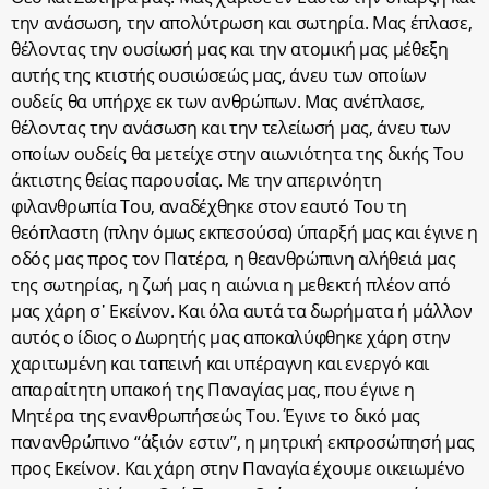
την ανάσωση, την απολύτρωση και σωτηρία. Μας έπλασε,
θέλοντας την ουσίωσή μας και την ατομική μας μέθεξη
αυτής της κτιστής ουσιώσεώς μας, άνευ των οποίων
ουδείς θα υπήρχε εκ των ανθρώπων. Μας ανέπλασε,
θέλοντας την ανάσωση και την τελείωσή μας, άνευ των
οποίων ουδείς θα μετείχε στην αιωνιότητα της δικής Του
άκτιστης θείας παρουσίας. Με την απερινόητη
φιλανθρωπία Του, αναδέχθηκε στον εαυτό Του τη
θεόπλαστη (πλην όμως εκπεσούσα) ύπαρξή μας και έγινε η
οδός μας προς τον Πατέρα, η θεανθρώπινη αλήθειά μας
της σωτηρίας, η ζωή μας η αιώνια η μεθεκτή πλέον από
μας χάρη σ᾽ Εκείνον. Και όλα αυτά τα δωρήματα ή μάλλον
αυτός ο ίδιος ο Δωρητής μας αποκαλύφθηκε χάρη στην
χαριτωμένη και ταπεινή και υπέραγνη και ενεργό και
απαραίτητη υπακοή της Παναγίας μας, που έγινε η
Μητέρα της ενανθρωπήσεώς Του. Έγινε το δικό μας
πανανθρώπινο “άξιόν εστιν”, η μητρική εκπροσώπησή μας
προς Εκείνον. Και χάρη στην Παναγία έχουμε οικειωμένο