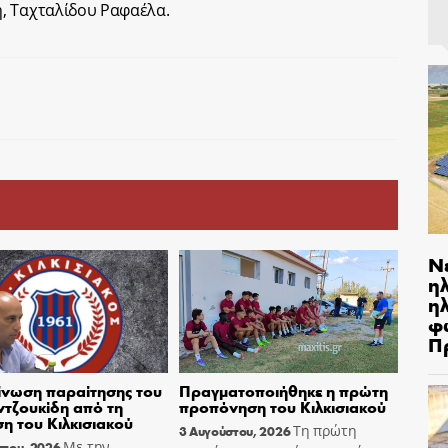
, Ταχταλίδου Ραφαέλα.
Ν
η
ηλ
φ
Π
νωση παραίτησης του
Πραγματοποιήθηκε η πρώτη
τζουκίδη από τη
προπόνηση του Κιλκισιακού
ση του Κιλκισιακού
Τη πρώτη
3 Αυγούστου, 2026
Με την
στου, 2026