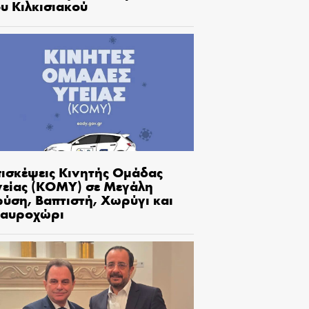
υ Κιλκισιακού
πισκέψεις Κινητής Ομάδας
γείας (ΚΟΜΥ) σε Μεγάλη
ρύση, Βαπτιστή, Χωρύγι και
ταυροχώρι