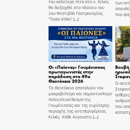
την καλύτερη πίτα στο ν. Κιλκίς
των onl
θα διεξαχθεί στο πλαίσιο του
απευθύν
2ου Φεστιβάλ Γαστρονομίας
που ψά
“Taste Kilkis”
[…]
Οι «Παίονες» Γουμένισσας
Βουβή 
πρωταγωνιστές στην
ηρωικό
παράδοση στα 49α
Στεφα
Θεοτόκεια 2026
Ο αντι
Τα Θεοτόκεια αποτελούν τον
Στεφαν
μακροβιότερο και σημαντικότερο
αιθέρες
πολιτιστικό θεσμό της
ανθρώπι
Γουμένισσας και της ευρύτερης
που απ
περιοχής της αντιπεριφέρειας
καταστ
Κιλκίς. Κάθε Αύγουστο,
[…]