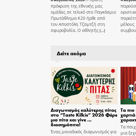
πρόκριση της εθνικής μας
παρούσ
ομάδας σε τελικό στο Παγκόσμιο
οριστικ
Πρωτάθλημα Κ20 ήρθε από
παραίτ
τον Αποστόλη Τζαμτζή στη
μέλους 
σφυροβολία. Ο αθλητής
συμβου
[…]
Δείτε ακόμα
Διαγωνισμός καλύτερης πίτας
Τα πιο
στο “Taste Kilkis” 2026 Φέρε
χαρτιά 
μια πίτα και γίνε …
χαρακτ
διασημόπιτα!
Τα παιχ
Ένας μοναδικός διαγωνισμός για
μια ξεχ