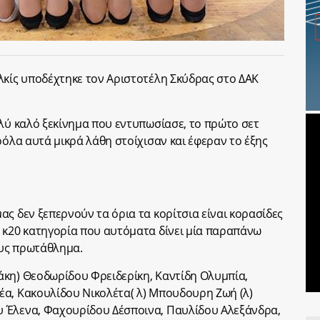
λκίς υποδέχτηκε τον Αριστοτέλη Σκύδρας στο ΔΑΚ
ολύ καλό ξεκίνημα που εντυπωσίασε, το πρώτο σετ
ρόλα αυτά μικρά λάθη στοίχισαν και έφεραν το έξης
ς δεν ξεπερνούν τα όρια τα κορίτσια είναι κορασίδες
 κ20 κατηγορία που αυτόματα δίνει μία παραπάνω
ους πρωτάθλημα.
άκη) Θεοδωρίδου Φρειδερίκη, Καντίδη Ολυμπία,
έα, Κακουλίδου Νικολέτα( λ) Μπουδουρη Ζωή (λ)
 Έλενα, Φαχουρίδου Δέσποινα, Παυλίδου Αλεξάνδρα,