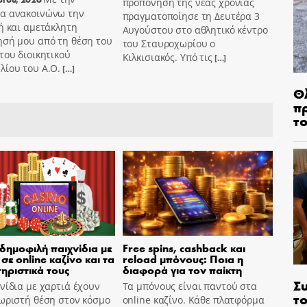
προπόνηση της νέας χρονιάς
α ανακοινώνω την
πραγματοποίησε τη Δευτέρα 3
ή και αμετάκλητη
Αυγούστου στο αθλητικό κέντρο
ησή μου από τη θέση του
του Σταυροχωρίου ο
του διοικητικού
Κιλκισιακός. Υπό τις
[…]
λίου του Α.Ο.
[…]
Θ
π
τ
 δημοφιλή παιχνίδια με
Free spins, cashback και
σε online καζίνο και τα
reload μπόνους: Ποια η
ηριστικά τους
διαφορά για τον παίκτη
Σ
νίδια με χαρτιά έχουν
Τα μπόνους είναι παντού στα
το
ωριστή θέση στον κόσμο
online καζίνο. Κάθε πλατφόρμα