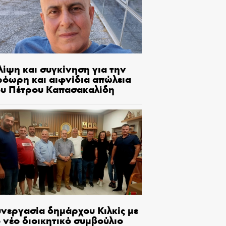
λίψη και συγκίνηση για την
ρόωρη και αιφνίδια απώλεια
ου Πέτρου Καπασακαλίδη
υνεργασία δημάρχου Κιλκίς με
 νέο διοικητικό συμβούλιο