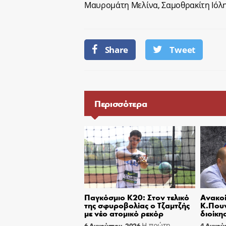
Μαυρομάτη Μελίνα, Σαμοθρακίτη Ιόλη
Share
Tweet
Περισσότερα
Παγκόσμιο Κ20: Στον τελικό
Ανακοί
της σφυροβολίας ο Τζαμτζής
Κ.Πουν
με νέο ατομικό ρεκόρ
διοίκη
Η πρώτη
6 Αυγούστου, 2026
4 Αυγού