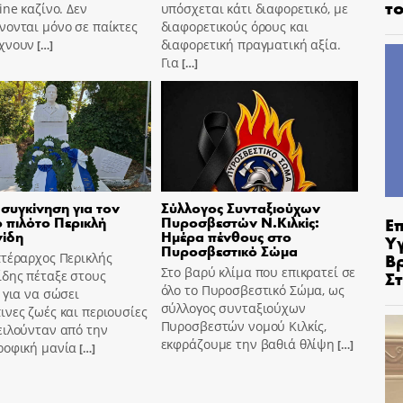
το
ine καζίνο. Δεν
υπόσχεται κάτι διαφορετικό, με
ονται μόνο σε παίκτες
διαφορετικούς όρους και
χνουν
διαφορετική πραγματική αξία.
[…]
Για
[…]
συγκίνηση για τον
Σύλλογος Συνταξιούχων
Ε
 πιλότο Περικλή
Πυροσβεστών Ν.Κιλκίς:
νίδη
Ημέρα πένθους στο
Υ
Πυροσβεστικό Σώμα
Β
πτέραρχος Περικλής
Στο βαρύ κλίμα που επικρατεί σε
Σ
ίδης πέταξε στους
όλο το Πυροσβεστικό Σώμα, ως
 για να σώσει
σύλλογος συνταξιούχων
νες ζωές και περιουσίες
Πυροσβεστών νομού Κιλκίς,
ειλούνταν από την
εκφράζουμε την βαθιά θλίψη
[…]
ροφική μανία
[…]