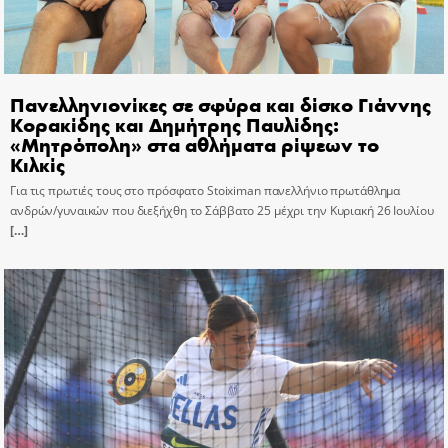
Πανελληνιονίκες σε σφύρα και δίσκο Γιάννης
Κορακίδης και Δημήτρης Παυλίδης:
«Μητρόπολη» στα αθλήματα ρίψεων το
Κιλκίς
Για τις πρωτιές τους στο πρόσφατο Stoiximan πανελλήνιο πρωτάθλημα
ανδρών/γυναικών που διεξήχθη το Σάββατο 25 μέχρι την Κυριακή 26 Ιουλίου
[…]