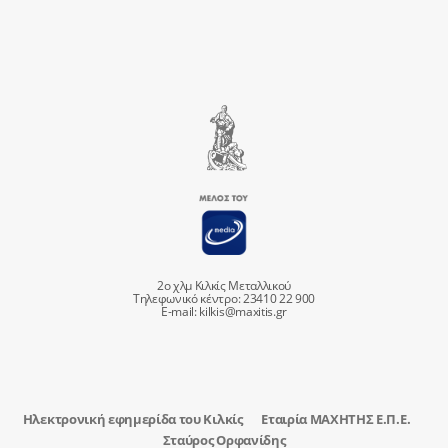
2ο χλμ Κιλκίς Μεταλλικού
Τηλεφωνικό κέντρο: 23410 22 900
E-mail:
kilkis@maxitis.gr
Ηλεκτρονική εφημερίδα του Κιλκίς
Εταιρία ΜΑΧΗΤΗΣ Ε.Π.Ε.
Σταύρος Ορφανίδης