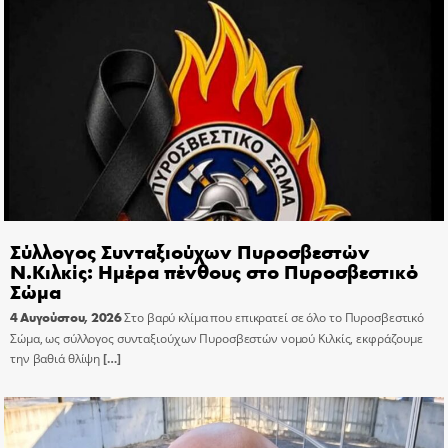
Σύλλογος Συνταξιούχων Πυροσβεστών
Ν.Κιλκίς: Ημέρα πένθους στο Πυροσβεστικό
Σώμα
4 Αυγούστου, 2026
Στο βαρύ κλίμα που επικρατεί σε όλο το Πυροσβεστικό
Σώμα, ως σύλλογος συνταξιούχων Πυροσβεστών νομού Κιλκίς, εκφράζουμε
την βαθιά θλίψη
[…]