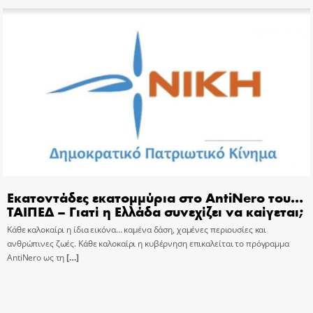
Εκατοντάδες εκατομμύρια στο AntiNero του…
ΤΑΙΠΕΔ – Γιατί η Ελλάδα συνεχίζει να καίγεται;
Κάθε καλοκαίρι η ίδια εικόνα… καμένα δάση, χαμένες περιουσίες και
ανθρώπινες ζωές. Κάθε καλοκαίρι η κυβέρνηση επικαλείται το πρόγραμμα
AntiNero ως τη
[…]