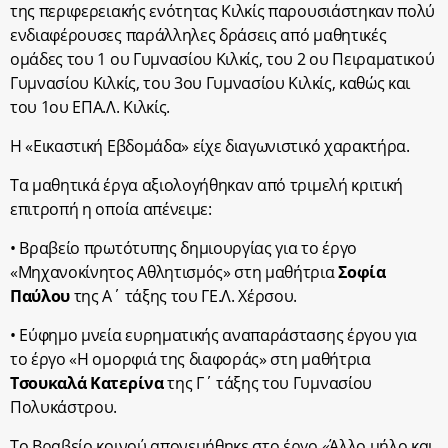
της περιφερειακής ενότητας Κιλκίς παρουσιάστηκαν πολύ
ενδιαφέρουσες παράλληλες δράσεις από μαθητικές
ομάδες του 1 ου Γυμνασίου Κιλκίς, του 2 ου Πειραματικού
Γυμνασίου Κιλκίς, του 3ου Γυμνασίου Κιλκίς, καθώς και
του 1ου ΕΠΑ.Λ. Κιλκίς.
Η «Εικαστική Εβδομάδα» είχε διαγωνιστικό χαρακτήρα.
Τα μαθητικά έργα αξιολογήθηκαν από τριμελή κριτική
επιτροπή η οποία απένειμε:
• Βραβείο πρωτότυπης δημιουργίας για το έργο
«Μηχανοκίνητος Αθλητισμός» στη μαθήτρια
Σοφία
Παύλου
της Α΄ τάξης του ΓΕ.Λ. Χέρσου.
• Εύφημο μνεία ευρηματικής αναπαράστασης έργου για
το έργο «Η ομορφιά της διαφοράς» στη μαθήτρια
Τσουκαλά Κατερίνα
της Γ΄ τάξης του Γυμνασίου
Πολυκάστρου.
Το Βραβείο κοινού απονεμήθηκε στο έργο «Άλλο μήλο και