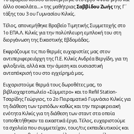
άλλο σοκολάτα…» της μαθήτριας
Σαββίδου Ζωής
της Γ΄
τάξης του 3 ου Γυμνασίου Κιλκίς.
Τέλος, απονεμήθηκε Βραβείο Τιμητικής Συμμετοχής στο
1ο ΕΠΑ.Λ. Κιλκίς για την πολύπλευρη εμπλοκή του στη
διοργάνωση της Εικαστικής Εβδομάδας.
Εκφράζουμε τις πιο θερμές ευχαριστίες μας στον
αντιπεριφερειάρχη της Π.Ε. Κιλκίς Ανδρέα Βεργίδη, για τη
φιλοξενία, αλλά και την άμεση και ουσιαστική
ανταπόκρισή του στο εγχείρημά μας.
Ευχαριστούμε θερμά τους δωροθέτες μας, το
βιβλιοχαρτοπωλείο «Σύμμετρο» και το Refiil Station-
Τσαρίδης Γεώργιος, το 2ο Πειραματικό Γυμνάσιο Κιλκίς για
τη διάθεση των τριπόδων καθώς και την περιφερειακή
ενότητα Κιλκίς για τη διάθεση των σταντ στα οποία
τοποθετήθηκαν τα εικαστικά έργα. Τέλος, ευχαριστούμε
τα σχολεία που συμμετείχαν, τους/τις εκπαιδευτικούς και