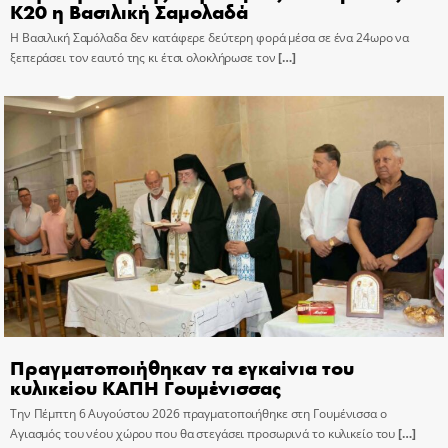
Κ20 η Βασιλική Σαμολαδά
Η Βασιλική Σαμόλαδα δεν κατάφερε δεύτερη φορά μέσα σε ένα 24ωρο να
ξεπεράσει τον εαυτό της κι έτσι ολοκλήρωσε τον
[…]
Πραγματοποιήθηκαν τα εγκαίνια του
κυλικείου ΚΑΠΗ Γουμένισσας
Την Πέμπτη 6 Αυγούστου 2026 πραγματοποιήθηκε στη Γουμένισσα ο
Αγιασμός του νέου χώρου που θα στεγάσει προσωρινά το κυλικείο του
[…]