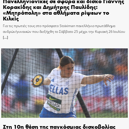
Πανελληνιονίκες σε σφύρα και δίσκο Γιάννης
Κορακίδης και Δημήτρης Παυλίδης:
«Μητρόπολη» στα αθλήματα ρίψεων το
Κιλκίς
Για τις πρωτιές τους στο πρόσφατο Stoiximan πανελλήνιο πρωτάθλημα
ανδρών/γυναικών που διεξήχθη το Σάββατο 25 μέχρι την Κυριακή 26 Ιουλίου
[…]
Στη 10η θέση της παγκόσμιας δισκοβολίας