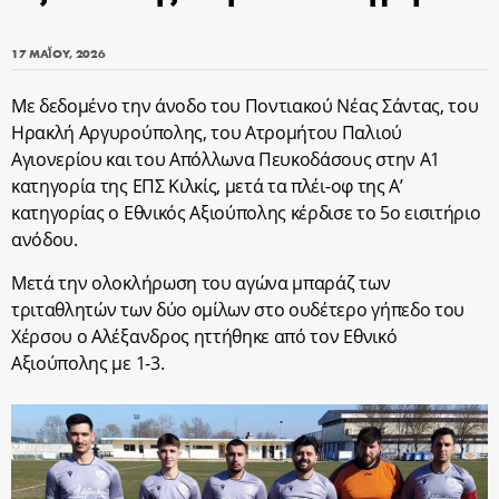
17 ΜΑΪ́ΟΥ, 2026
Με δεδομένο την άνοδο του Ποντιακού Νέας Σάντας, του
Ηρακλή Αργυρούπολης, του Ατρομήτου Παλιού
Αγιονερίου και του Απόλλωνα Πευκοδάσους στην Α1
κατηγορία της ΕΠΣ Κιλκίς, μετά τα πλέι-οφ της Α’
κατηγορίας ο Εθνικός Αξιούπολης κέρδισε το 5
ο
εισιτήριο
ανόδου.
Μετά την ολοκλήρωση του αγώνα μπαράζ των
τριταθλητών των δύο ομίλων στο ουδέτερο γήπεδο του
Χέρσου ο Αλέξανδρος ηττήθηκε από τον Εθνικό
Αξιούπολης με 1-3.