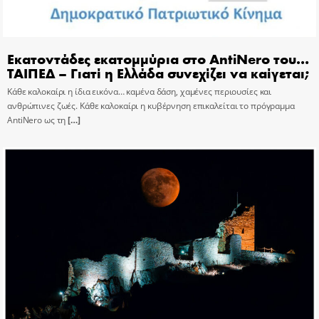
Εκατοντάδες εκατομμύρια στο AntiNero του…
ΤΑΙΠΕΔ – Γιατί η Ελλάδα συνεχίζει να καίγεται;
Κάθε καλοκαίρι η ίδια εικόνα… καμένα δάση, χαμένες περιουσίες και
ανθρώπινες ζωές. Κάθε καλοκαίρι η κυβέρνηση επικαλείται το πρόγραμμα
AntiNero ως τη
[…]