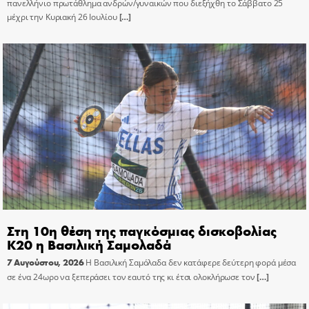
πανελλήνιο πρωτάθλημα ανδρών/γυναικών που διεξήχθη το Σάββατο 25
μέχρι την Κυριακή 26 Ιουλίου
[…]
Στη 10η θέση της παγκόσμιας δισκοβολίας
Κ20 η Βασιλική Σαμολαδά
7 Αυγούστου, 2026
Η Βασιλική Σαμόλαδα δεν κατάφερε δεύτερη φορά μέσα
σε ένα 24ωρο να ξεπεράσει τον εαυτό της κι έτσι ολοκλήρωσε τον
[…]