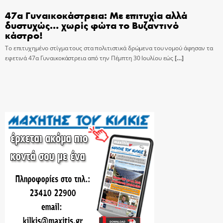
47α Γυναικοκάστρεια: Με επιτυχία αλλά
δυστυχώς… χωρίς φώτα το Βυζαντινό
κάστρο!
Το επιτυχημένο στίγμα τους στα πολιτιστικά δρώμενα του νομού άφησαν τα
εφετινά 47α Γυναικοκάστρεια από την Πέμπτη 30 Ιουλίου εώς
[…]