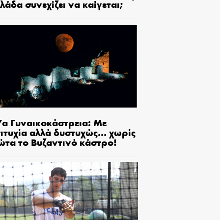
λάδα συνεχίζει να καίγεται;
7α Γυναικοκάστρεια: Με
πιτυχία αλλά δυστυχώς… χωρίς
ώτα το Βυζαντινό κάστρο!