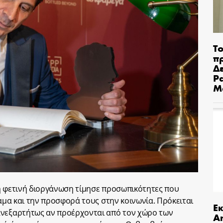
Το
π
Δε
Pa
Μ
η φετινή διοργάνωση τίμησε προσωπικότητες που
ραμα και την προσφορά τους στην κοινωνία. Πρόκειται
Ε
ανεξαρτήτως αν προέρχονται από τον χώρο των
An