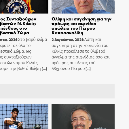
ος Συνταξιούχων
Θλίψη και συγκίνηση για την
εστών Ν.Κιλκίς:
πρόωρη και αιφνίδια
πένθους στο
απώλεια του Πέτρου
βεστικό Σώμα
Καπασακαλίδη
Στο βαρύ κλίμα
Λύπη και
στου, 2026
3 Αυγούστου, 2026
κρατεί σε όλο το
συγκίνηση στην κοινωνία του
εστικό Σώμα, ως
Κιλκίς προκάλεσε το θλιβερό
ος συνταξιούχων
άγγελμα της αιφνίδιας όσο και
εστών νομού Κιλκίς,
πρόωρης απώλειας τού
ουμε την βαθιά θλίψη
58χρόνου Πέτρου
[…]
[…]