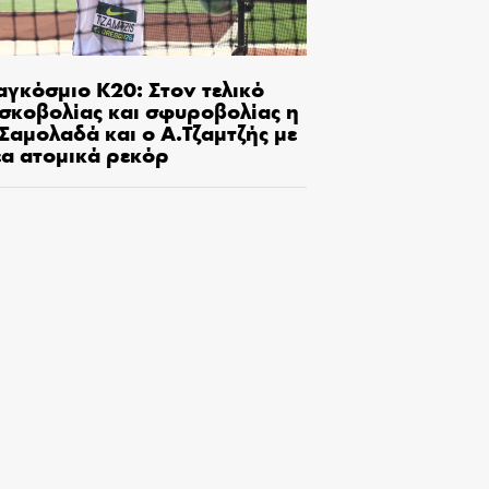
αγκόσμιο Κ20: Στον τελικό
ισκοβολίας και σφυροβολίας η
Σαμολαδά και ο Α.Τζαμτζής με
έα ατομικά ρεκόρ