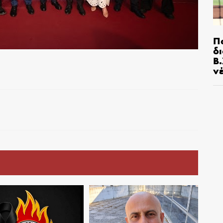
Π
δ
Β.
ν