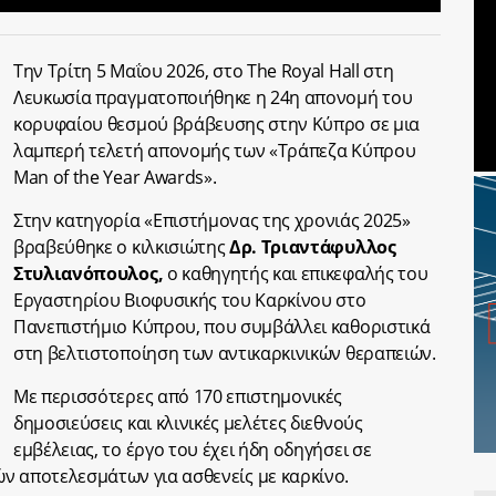
Την Τρίτη 5 Μαΐου 2026, στο The Royal Hall στη
Λευκωσία πραγματοποιήθηκε η 24η απονομή του
κορυφαίου θεσμού βράβευσης στην Κύπρο σε μια
λαμπερή τελετή απονομής των «Τράπεζα Κύπρου
Man of the Year Awards».
Στην κατηγορία «Επιστήμονας της χρονιάς 2025»
βραβεύθηκε ο κιλκισιώτης
Δρ. Τριαντάφυλλος
Στυλιανόπουλος,
ο καθηγητής και επικεφαλής του
Εργαστηρίου Βιοφυσικής του Καρκίνου στο
Πανεπιστήμιο Κύπρου, που συμβάλλει καθοριστικά
στη βελτιστοποίηση των αντικαρκινικών θεραπειών.
Με περισσότερες από 170 επιστημονικές
δημοσιεύσεις και κλινικές μελέτες διεθνούς
εμβέλειας, το έργο του έχει ήδη οδηγήσει σε
ν αποτελεσμάτων για ασθενείς με καρκίνο.