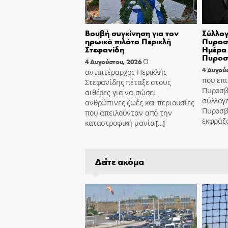
Βουβή συγκίνηση για τον
Σύλλογ
ηρωικό πιλότο Περικλή
Πυροσβ
Στεφανίδη
Ημέρα 
Πυροσ
Ο
4 Αυγούστου, 2026
4 Αυγού
αντιπτέραρχος Περικλής
που επι
Στεφανίδης πέταξε στους
Πυροσβ
αιθέρες για να σώσει
σύλλογ
ανθρώπινες ζωές και περιουσίες
Πυροσβ
που απειλούνταν από την
εκφράζ
καταστροφική μανία
[…]
Δείτε ακόμα