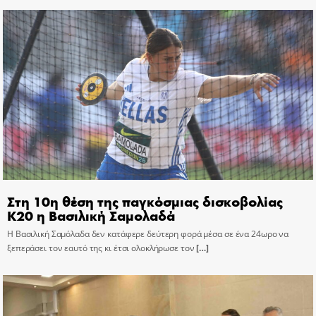
Στη 10η θέση της παγκόσμιας δισκοβολίας
Κ20 η Βασιλική Σαμολαδά
Η Βασιλική Σαμόλαδα δεν κατάφερε δεύτερη φορά μέσα σε ένα 24ωρο να
ξεπεράσει τον εαυτό της κι έτσι ολοκλήρωσε τον
[…]