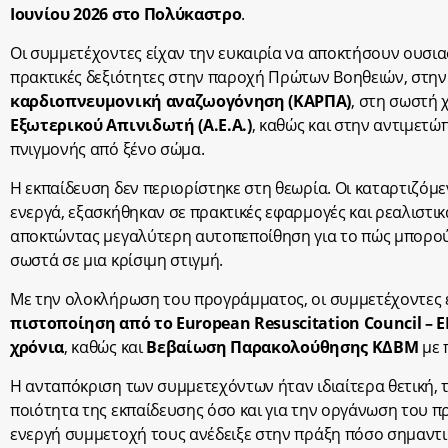
Ιουνίου 2026 στο Πολύκαστρο
.
Οι συμμετέχοντες είχαν την ευκαιρία να αποκτήσουν ουσιασ
πρακτικές δεξιότητες στην παροχή Πρώτων Βοηθειών, στην
καρδιοπνευμονική αναζωογόνηση (ΚΑΡΠΑ)
, στη σωστή
Εξωτερικού Απινιδωτή (Α.Ε.Α.)
, καθώς και στην αντιμετώ
πνιγμονής από ξένο σώμα.
Η εκπαίδευση δεν περιορίστηκε στη θεωρία. Οι καταρτιζόμ
ενεργά, εξασκήθηκαν σε πρακτικές εφαρμογές και ρεαλιστικ
αποκτώντας μεγαλύτερη αυτοπεποίθηση για το πώς μπορο
σωστά σε μια κρίσιμη στιγμή.
Με την ολοκλήρωση του προγράμματος, οι συμμετέχοντες
πιστοποίηση από το European Resuscitation Council – 
χρόνια
, καθώς και
Βεβαίωση Παρακολούθησης ΚΔΒΜ
με 
Η ανταπόκριση των συμμετεχόντων ήταν ιδιαίτερα θετική, τ
ποιότητα της εκπαίδευσης όσο και για την οργάνωση του 
ενεργή συμμετοχή τους ανέδειξε στην πράξη πόσο σημαντικό