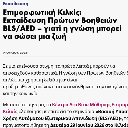
Εκπαίδευση
Επιμορφωτική Κιλκίς:
Εκπαίδευση Πρώτων Βοηθειών
BLS/AED – γιατί η γνώση μπορεί
να σώσει μια ζωή
9 ΙΟΥΛΊΟΥ, 2026
Σε μια επείγουσα στιγμή, τα πρώτα λεπτά μπορούν να
αποδειχθούν καθοριστικά. Η γνώση των Πρώτων Βοηθειών δ
απλώς μια χρήσιμη δεξιότητα· είναι
πράξη ευθύνης απέναντι στον συνάνθρωπο, την οικογένεια
και την κοινωνία.
Με αυτό το μήνυμα, το
Κέντρο Δια Βίου Μάθησης Επιμο
Κιλκίς
υλοποίησε με επιτυχία το σεμινάριο
«Βασική Υποσ
Χρήση Αυτόματου Εξωτερικού Απινιδωτή (BLS/AED)
», 
πραγματοποιήθηκε τη
Δευτέρα 29 Ιουνίου 2026 στο Κιλκί