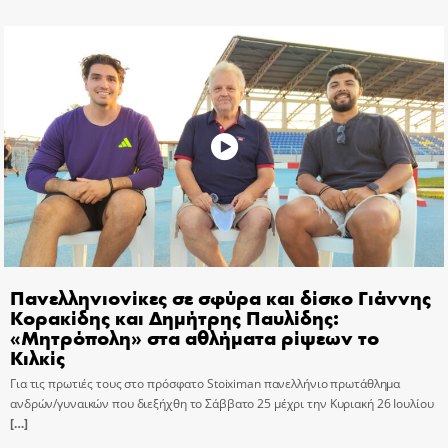
Πανελληνιονίκες σε σφύρα και δίσκο Γιάννης
Κορακίδης και Δημήτρης Παυλίδης:
«Μητρόπολη» στα αθλήματα ρίψεων το
Κιλκίς
Για τις πρωτιές τους στο πρόσφατο Stoiximan πανελλήνιο πρωτάθλημα
ανδρών/γυναικών που διεξήχθη το Σάββατο 25 μέχρι την Κυριακή 26 Ιουλίου
[…]