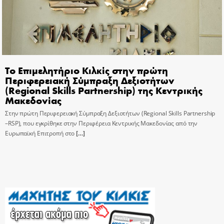
Το Επιμελητήριο Κιλκίς στην πρώτη
Περιφερειακή Σύμπραξη Δεξιοτήτων
(Regional Skills Partnership) της Κεντρικής
Μακεδονίας
Στην πρώτη Περιφερειακή Σύμπραξη Δεξιοτήτων (Regional Skills Partnership
–RSP), που εγκρίθηκε στην Περιφέρεια Κεντρικής Μακεδονίας από την
Ευρωπαϊκή Επιτροπή στο
[…]