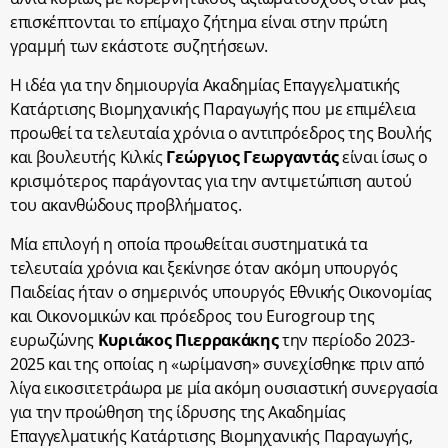
επισκέπτονται το επίμαχο ζήτημα είναι στην πρώτη
γραμμή των εκάστοτε συζητήσεων.
Η ιδέα για την δημιουργία Ακαδημίας Επαγγελματικής
Κατάρτισης Βιομηχανικής Παραγωγής που με επιμέλεια
προωθεί τα τελευταία χρόνια ο αντιπρόεδρος της Βουλής
και βουλευτής Κιλκίς
Γεώργιος Γεωργαντάς
είναι ίσως ο
κρισιμότερος παράγοντας για την αντιμετώπιση αυτού
του ακανθώδους προβλήματος.
Μία επιλογή η οποία προωθείται συστηματικά τα
τελευταία χρόνια και ξεκίνησε όταν ακόμη υπουργός
Παιδείας ήταν ο σημερινός υπουργός Εθνικής Οικονομίας
και Οικονομικών και πρόεδρος του Eurogroup της
ευρωζώνης
Κυριάκος Πιερρακάκης
την περίοδο 2023-
2025 και της οποίας η «ωρίμανση» συνεχίσθηκε πριν από
λίγα εικοσιτετράωρα με μία ακόμη ουσιαστική συνεργασία
για την προώθηση της ίδρυσης της Ακαδημίας
Επαγγελματικής Κατάρτισης Βιομηχανικής Παραγωγής,