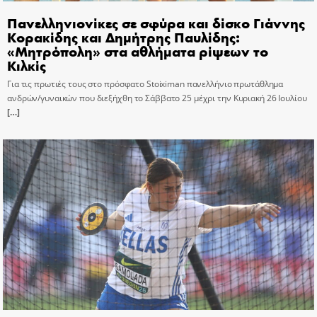
Πανελληνιονίκες σε σφύρα και δίσκο Γιάννης
Κορακίδης και Δημήτρης Παυλίδης:
«Μητρόπολη» στα αθλήματα ρίψεων το
Κιλκίς
Για τις πρωτιές τους στο πρόσφατο Stoiximan πανελλήνιο πρωτάθλημα
ανδρών/γυναικών που διεξήχθη το Σάββατο 25 μέχρι την Κυριακή 26 Ιουλίου
[…]