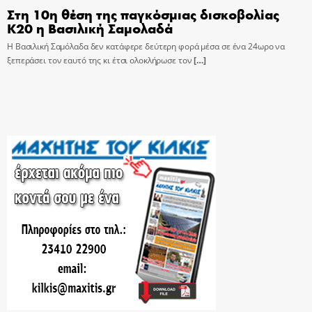
Στη 10η θέση της παγκόσμιας δισκοβολίας
Κ20 η Βασιλική Σαμολαδά
Η Βασιλική Σαμόλαδα δεν κατάφερε δεύτερη φορά μέσα σε ένα 24ωρο να
ξεπεράσει τον εαυτό της κι έτσι ολοκλήρωσε τον
[…]