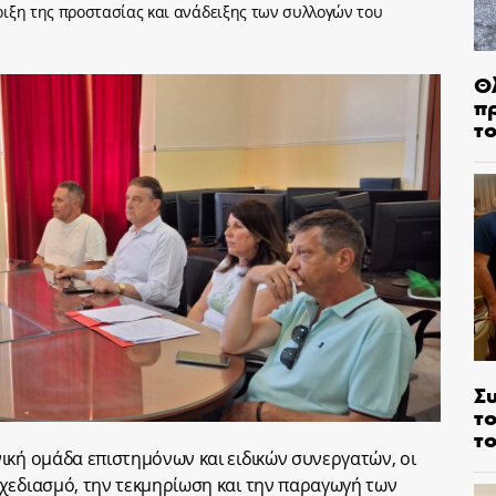
ιξη της προστασίας και ανάδειξης των συλλογών του
Θ
π
τ
Σ
το
το
ική ομάδα επιστημόνων και ειδικών συνεργατών, οι
χεδιασμό, την τεκμηρίωση και την παραγωγή των