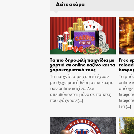
Δείτε ακόμα
Τα πιο δημοφιλή παιχνίδια με
Free s
χαρτιά σε online καζίνο και τα
reload
χαρακτηριστικά τους
διαφορ
Τα παιχνίδια με χαρτιά έχουν
Τα μπόν
μια ξεχωριστή θέση στον κόσμο
online 
των online καζίνο. Δεν
υπόσχετ
απευθύνονται μόνο σε παίκτες
διαφορε
που ψάχνουν
διαφορε
[…]
Για
[…]