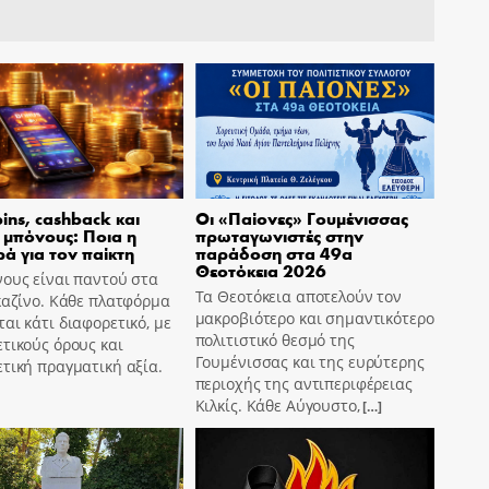
pins, cashback και
Οι «Παίονες» Γουμένισσας
 μπόνους: Ποια η
πρωταγωνιστές στην
ά για τον παίκτη
παράδοση στα 49α
Θεοτόκεια 2026
ους είναι παντού στα
Τα Θεοτόκεια αποτελούν τον
καζίνο. Κάθε πλατφόρμα
μακροβιότερο και σημαντικότερο
αι κάτι διαφορετικό, με
πολιτιστικό θεσμό της
τικούς όρους και
Γουμένισσας και της ευρύτερης
τική πραγματική αξία.
περιοχής της αντιπεριφέρειας
Κιλκίς. Κάθε Αύγουστο,
[…]