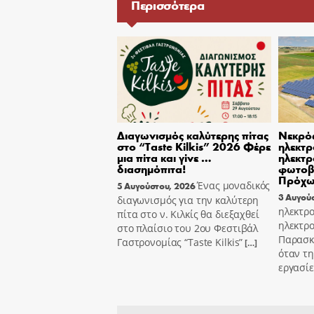
Περισσότερα
Διαγωνισμός καλύτερης πίτας
Νεκρό
στο “Taste Kilkis” 2026 Φέρε
ηλεκτρ
μια πίτα και γίνε …
ηλεκτρ
διασημόπιτα!
φωτοβ
Πρόχ
Ένας μοναδικός
5 Αυγούστου, 2026
3 Αυγού
διαγωνισμός για την καλύτερη
ηλεκτρο
πίτα στο ν. Κιλκίς θα διεξαχθεί
ηλεκτρο
στο πλαίσιο του 2ου Φεστιβάλ
Παρασκε
Γαστρονομίας “Taste Kilkis”
[…]
όταν τη
εργασί