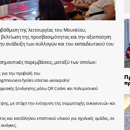
αβάθμιση της λειτουργίας του Μουσείου,
η βελτίωση της προσβασιμότητας και την αξιοποίηση
ν ανάδειξη των συλλογών και του εκπαιδευτικού του
σημαντικές παρεμβάσεις, μεταξύ των οποίων:
 για την προβολή του
Π
g/mouseio-fysikis-istorias-axioupolis/
π
ηφιακής ξενάγησης μέσω QR Codes και πολυμεσικού
εψης, με στόχο την ενίσχυση της συμμετοχής οικογενειών και
ς και κατάλληλου εποπτικού υλικού για σχολικές ομάδες, σε
 ανάγκες.