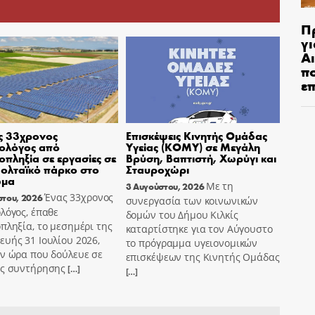
Π
γι
Αι
π
ε
ς 33χρονος
Επισκέψεις Κινητής Ομάδας
ολόγος από
Υγείας (ΚΟΜΥ) σε Μεγάλη
οπληξία σε εργασίες σε
Βρύση, Βαπτιστή, Χωρύγι και
ολταϊκό πάρκο στο
Σταυροχώρι
ωμα
Με τη
3 Αυγούστου, 2026
Ένας 33χρονος
στου, 2026
συνεργασία των κοινωνικών
λόγος, έπαθε
δομών του Δήμου Κιλκίς
πληξία, το μεσημέρι της
καταρτίστηκε για τον Αύγουστο
υής 31 Ιουλίου 2026,
το πρόγραμμα υγειονομικών
ν ώρα που δούλευε σε
επισκέψεων της Κινητής Ομάδας
ες συντήρησης
[…]
[…]