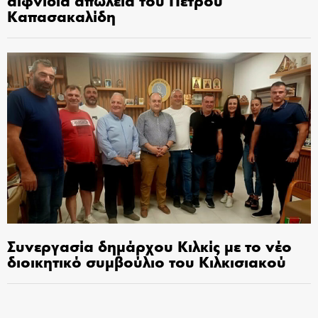
αιφνίδια απώλεια του Πέτρου
Καπασακαλίδη
Συνεργασία δημάρχου Κιλκίς με το νέο
διοικητικό συμβούλιο του Κιλκισιακού