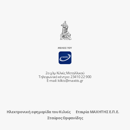
2ο χλμ Κιλκίς Μεταλλικού
Τηλεφωνικό κέντρο: 23410 22 900
E-mail:
kilkis@maxitis.gr
Ηλεκτρονική εφημερίδα του Κιλκίς
Εταιρία ΜΑΧΗΤΗΣ Ε.Π.Ε.
Σταύρος Ορφανίδης