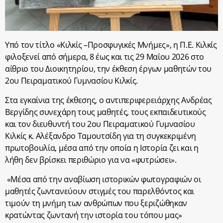
Υπό τον τίτλο «Κιλκίς –Προσφυγικές Μνήμες», η Π.Ε. Κιλκίς
φιλοξενεί από σήμερα, 8 έως και τις 29 Μαΐου 2026 στο
αίθριο του Διοικητηρίου, την έκθεση έργων μαθητών του
2
ου
Πειραματικού Γυμνασίου Κιλκίς.
Στα εγκαίνια της έκθεσης, ο αντιπεριφερειάρχης Ανδρέας
Βεργίδης συνεχάρη τους μαθητές, τους εκπαιδευτικούς
και τον διευθυντή του 2ου Πειραματικού Γυμνασίου
Κιλκίς κ. Αλέξανδρο Ταμουτσίδη για τη συγκεκριμένη
πρωτοβουλία, μέσα από την οποία η Ιστορία ζει και η
λήθη δεν βρίσκει περιθώριο για να «φυτρώσει».
«Μέσα από την αναβίωση ιστορικών φωτογραφιών οι
μαθητές ζωντανεύουν στιγμές του παρελθόντος και
τιμούν τη μνήμη των ανθρώπων που ξεριζώθηκαν
κρατώντας ζωντανή την ιστορία του τόπου μας»