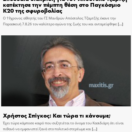
κατέκτησε την πέμπτη θέση στο Παγκόσμιο
Κ20 της σφυροβολίας
Ο 19χρονος αθλητής του ΓΣ Μανδρών Απόστολος Τζαμτζής έκανε την
Παρασκευή 7.8.26 τον καλύτερο αγώνα της ζωής του και ανταμείφθηκε
[…]
Χρήστος Σπίγκος: Και τώρα τι κάνουμε;
Έχει τώρα κάμποσο καιρό που συζητιέται το όνομα του Κασιδιάρη ότι είναι
πιθανό να εμφανιστεί ξανά στο πολιτικό στερέωμα και
[…]