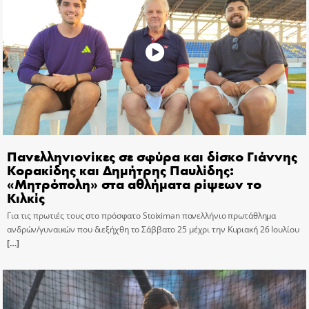
Πανελληνιονίκες σε σφύρα και δίσκο Γιάννης
Κορακίδης και Δημήτρης Παυλίδης:
«Μητρόπολη» στα αθλήματα ρίψεων το
Κιλκίς
Για τις πρωτιές τους στο πρόσφατο Stoiximan πανελλήνιο πρωτάθλημα
ανδρών/γυναικών που διεξήχθη το Σάββατο 25 μέχρι την Κυριακή 26 Ιουλίου
[…]