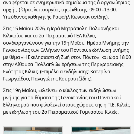
αναφέρεται σε ενημερωτικό σημείωμα της διοργανώτριας
αρχής. ( Ώρες λειτουργίας της έκθεσης: 09:00 –13:00.
Υπεύθυνος καθηγητής Ραφαήλ Κωνσταντινίδης).
Στις 15 Μαΐου 2026, η Ιερά Μητρόπολη Πολυανής και
Κιλκισίου και το 2ο Πειραματικό ΓΕΛ Κιλκίς
συνδιοργανώνουν για την 19η Μαΐου, Ημέρα Μνήμης την
Γενοκτονίας των Ελλήνων του Πόντου, εκδήλωση μνήμης
με θέμα «Η Εκκλησιαστική Ζωή στον Πόντο» και ώρα 18:00
στην Αίθουσα Πολλαπλών Χρήσεων της Περιφερειακής
Ενότητας Κιλκίς. (Επιμέλεια εκδήλωσης: Κατερίνα
Γεωργιάδου, Παναγιώτης Κουρουτζίδης).
Στις 19η Μαΐου, «κλείνει» ο κύκλος των εκδηλώσεων
μνήμης για τα θύματα της Γενοκτονίας του Ποντιακού
Ελληνισμού που φιλοξενεί στους χώρους της η Π.Ε. Κιλκίς
με εκδήλωση του 2
ο
Πειραματικού Γυμνασίου Κιλκίς.