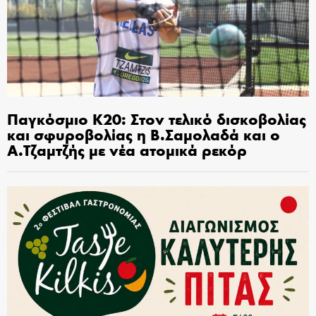
Παγκόσμιο Κ20: Στον τελικό δισκοβολίας
και σφυροβολίας η Β.Σαμολαδά και ο
Α.Τζαμτζής με νέα ατομικά ρεκόρ