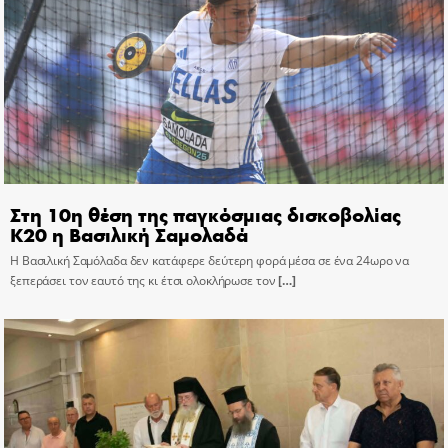
Στη 10η θέση της παγκόσμιας δισκοβολίας
Κ20 η Βασιλική Σαμολαδά
Η Βασιλική Σαμόλαδα δεν κατάφερε δεύτερη φορά μέσα σε ένα 24ωρο να
ξεπεράσει τον εαυτό της κι έτσι ολοκλήρωσε τον
[…]