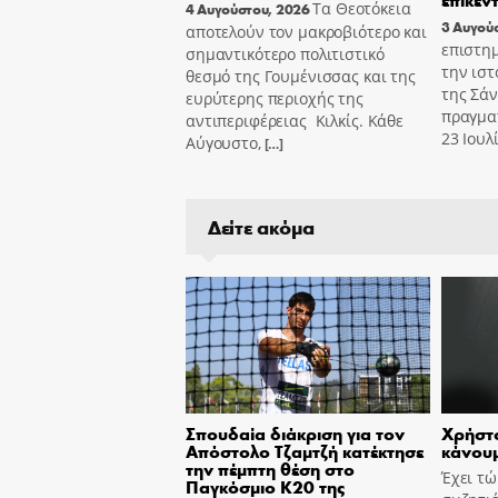
Τα Θεοτόκεια
4 Αυγούστου, 2026
3 Αυγού
αποτελούν τον μακροβιότερο και
επιστημ
σημαντικότερο πολιτιστικό
την ιστ
θεσμό της Γουμένισσας και της
της Σά
ευρύτερης περιοχής της
πραγμα
αντιπεριφέρειας Κιλκίς. Κάθε
23 Ιουλ
Αύγουστο,
[…]
Δείτε ακόμα
Σπουδαία διάκριση για τον
Χρήστο
Απόστολο Τζαμτζή κατέκτησε
κάνουμ
την πέμπτη θέση στο
Έχει τ
Παγκόσμιο Κ20 της