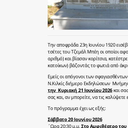
Την αποφράδα 23η Ιουνίου 1920 εισέβ
τσέτες του Τζεμάλ Μπέη οι οποίοι αφ
αριθμό) και βίασαν κορίτσια, κατέστρ
κατοίκων) βάζοντάς το φωτιά από άκρ
Εμείς οι απόγονοι των σφαγιασθέντω
Ν.Κιλκίς διήμερο Εκδηλώσεων Μνήμης
την Κυριακή 21 Ιουνίου 2026
και σα
σας και, αν μπορείτε, να τις καλύψετε
Το πρόγραμμα έχει ως εξής:
Σάββατο 20 Ιουνίου 2026
΄Ωρα 20:30 μ.μ.
Στο Αμφιθέατρο του