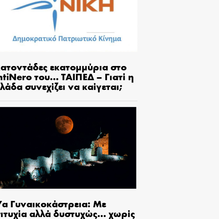
κατοντάδες εκατομμύρια στο
tiNero του… ΤΑΙΠΕΔ – Γιατί η
λάδα συνεχίζει να καίγεται;
7α Γυναικοκάστρεια: Με
πιτυχία αλλά δυστυχώς… χωρίς