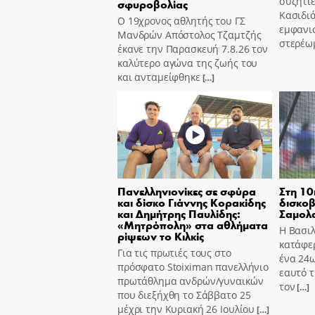
συζητιέ
σφυροβολίας
Κασιδιά
Ο 19χρονος αθλητής του ΓΣ
εμφανισ
Μανδρών Απόστολος Τζαμτζής
στερέω
έκανε την Παρασκευή 7.8.26 τον
καλύτερο αγώνα της ζωής του
και ανταμείφθηκε
[…]
Πανελληνιονίκες σε σφύρα
Στη 10
και δίσκο Γιάννης Κορακίδης
δισκοβ
και Δημήτρης Παυλίδης:
Σαμολ
«Μητρόπολη» στα αθλήματα
Η Βασι
ρίψεων το Κιλκίς
κατάφε
Για τις πρωτιές τους στο
ένα 24ω
πρόσφατο Stoiximan πανελλήνιο
εαυτό τ
πρωτάθλημα ανδρών/γυναικών
τον
[…]
που διεξήχθη το Σάββατο 25
μέχρι την Κυριακή 26 Ιουλίου
[…]