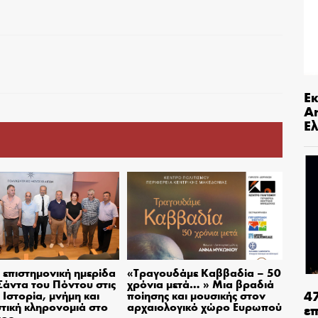
Ε
An
Ελ
επιστημονική ημερίδα
«Τραγουδάμε Καββαδία – 50
 Σάντα του Πόντου στις
χρόνια μετά… » Μια βραδιά
4
– Ιστορία, μνήμη και
ποίησης και μουσικής στον
στική κληρονομιά στο
αρχαιολογικό χώρο Ευρωπού
ε
τρο