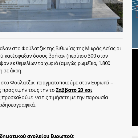
αλαν στο Φούλατζικ της Βιθυνίας της Μικράς Ασίας οι
ού κατέσφαξαν όσους βρήκαν (περίπου 300 στον
εψαν εκ θεμελίων το χωριό (αμιγώς ρωμέϊκο, 1.800
η σε άκρη.
ν στο Φούλατζικ πραγματοποιούμε στον Ευρωπό –
 προς τιμήν τους την το
Σάββατο 20 και
ς προσκαλούμε να τις τιμήσετε με την παρουσία
 ειδησεογραφικά.
 δημοτικού σχολείου Ευρωπού
: