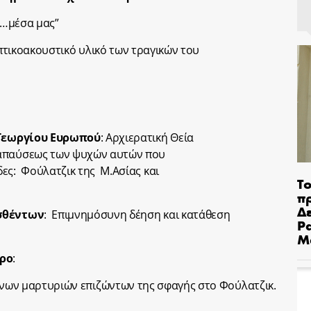
έσα μας”
κουστικό υλικό των τραγικών του
 Γεωργίου Ευρωπού
: Αρχιερατική Θεία
ναπαύσεως των ψυχών αυτών που
ες: Φούλατζικ της Μ.Ασίας και
Το
π
Δε
σθέντων
: Επιμνημόσυνη δέηση και κατάθεση
Pa
Μ
τρο
:
ρτυριών επιζώντων της σφαγής στο Φούλατζικ.