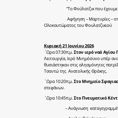
“Το Φούλατζικ που έχουμε…μ
Αφήγηση – Μαρτυρίες – οπτικοα
Ολοκαυτώματος του Φουλατζικιού
Κυριακή 21 Ιουνίου 2026
΄Ωρα 07:30π.μ.
Στον ιερό ναό Αγίου
Λειτουργία, Ιερό Μνημόσυνο υπέρ α
θυσιάστηκαν στις αλησμόνητες πατρίδ
Τσαντώ της Ανατολικής Θράκης.
΄Ωρα 10:20π.μ.
Στο Μνημείο Σφαγια
στεφάνων.
΄Ωρα 10:45π.μ.
Στο Πνευματικό Κέν
– Ανάγνωση καταγεγραμμένων μα