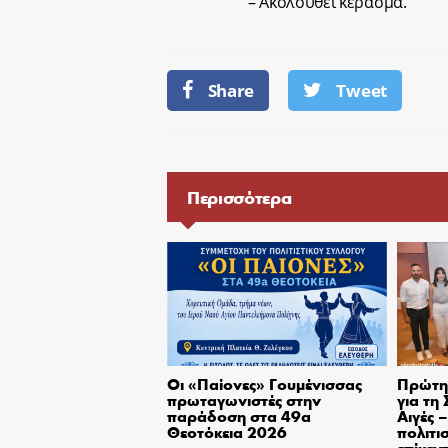
– Ακολουθεί κέρασμα.
Share
Tweet
Περισσότερα
Οι «Παίονες» Γουμένισσας
Πρώτη 
πρωταγωνιστές στην
για τη
παράδοση στα 49α
Αιγές 
Θεοτόκεια 2026
πολιτι
επίκεν