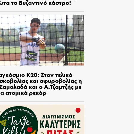
ώτα το Βυζαντινό κάστρο!
αγκόσμιο Κ20: Στον τελικό
ισκοβολίας και σφυροβολίας η
Σαμολαδά και ο Α.Τζαμτζής με
έα ατομικά ρεκόρ