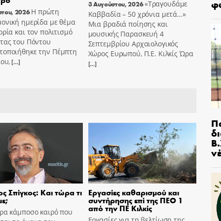
φ
«Τραγουδάμε
3 Αυγούστου, 2026
Η πρώτη
στου, 2026
Καββαδία – 50 χρόνια μετά…»
ονική ημερίδα με θέμα
Μια βραδιά ποίησης και
ορία και τον πολιτισμό
μουσικής Παρασκευή 4
ντας του Πόντου
Σεπτεμβρίου Αρχαιολογικός
τοποιήθηκε την Πέμπτη
Χώρος Ευρωπού, Π.Ε. Κιλκίς Ώρα
ίου,
[…]
[…]
Π
δ
Β.
ν
ς Σπίγκος: Και τώρα τι
Εργασίες καθαρισμού και
ε;
συντήρησης επί της ΠΕΟ 1
από την ΠΕ Κιλκίς
ώρα κάμποσο καιρό που
Εργασίες για τη βελτίωση της