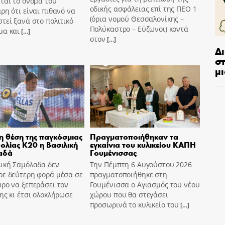
ται το όνομα του
οδικής ασφάλειας επί της ΠΕΟ 1
ρη ότι είναι πιθανό να
(όρια νομού Θεσσαλονίκης –
τεί ξανά στο πολιτικό
Πολύκαστρο – Εύζωνοι) κοντά
μα και
[…]
στον
[…]
Δ
στ
μι
η θέση της παγκόσμιας
Πραγματοποιήθηκαν τα
ολίας Κ20 η Βασιλική
εγκαίνια του κυλικείου ΚΑΠΗ
αδά
Γουμένισσας
λική Σαμόλαδα δεν
Την Πέμπτη 6 Αυγούστου 2026
ρε δεύτερη φορά μέσα σε
πραγματοποιήθηκε στη
ρο να ξεπεράσει τον
Γουμένισσα ο Αγιασμός του νέου
ης κι έτσι ολοκλήρωσε
χώρου που θα στεγάσει
προσωρινά το κυλικείο του
[…]