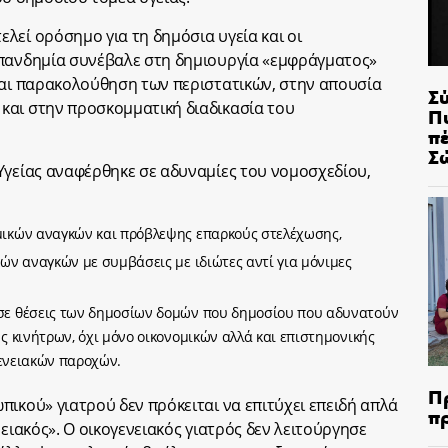
λεί ορόσημο για τη δημόσια υγεία και οι
 πανδημία συνέβαλε στη δημιουργία «εμφράγματος»
και παρακολούθηση των περιστατικών, στην απουσία
Σ
και στην προσκομματική διαδικασία του
Π
π
Σ
Υγείας αναφέρθηκε σε αδυναμίες του νομοσχεδίου,
ικών αναγκών και πρόβλεψης επαρκούς στελέχωσης,
ών αναγκών με συμβάσεις με ιδιώτες αντί για μόνιμες
σε θέσεις των δημοσίων δομών που δημοσίου που αδυνατούν
 κινήτρων, όχι μόνο οικονομικών αλλά και επιστημονικής
γενειακών παροχών.
Π
πικού» γιατρού δεν πρόκειται να επιτύχει επειδή απλά
π
νειακός». Ο οικογενειακός γιατρός δεν λειτούργησε