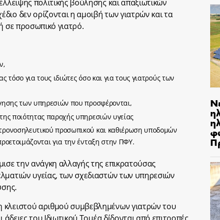
 έλλειψης πολιτικής βούλησης και απαξιωτικών
διο δεν ορίζονται η αμοιβή των γιατρών και τα
ή σε προσωπικό γιατρό.
ν,
ας τόσο για τους ιδιώτες όσο και για τους γιατρούς των
Ν
όγησης των υπηρεσιών που προσφέρονται,
η
 της ποιότητας παροχής υπηρεσιών υγείας
ηλ
φ
ατρονοσηλευτικού προσωπικού και καθιέρωση υποδομών
Π
προετοιμάζονται για την ένταξη στην ΠΦΥ.
μισε την ανάγκη αλλαγής της επικρατούσας
ελματιών υγείας, των σχεδιαστών των υπηρεσιών
υσης.
η κλειστού αριθμού συμβεβλημένων γιατρών του
ι άδειες του Ιδιωτικού Τομέα δίδονται από επιτροπές