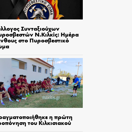
ύλλογος Συνταξιούχων
υροσβεστών Ν.Κιλκίς: Ημέρα
ένθους στο Πυροσβεστικό
ώμα
ραγματοποιήθηκε η πρώτη
ροπόνηση του Κιλκισιακού