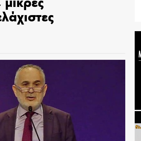
 μικρές
ελάχιστες