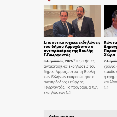
Στις αντικατοχικές εκδηλώσεις
Κώστας
του δήμου Αμμοχώστου ο
Δημογ
αντιπρόεδρος της Βουλής
Πυρκαγ
Γ.Γεωργαντάς
Χώρα
Στις ετήσιες
3 Αυγούστου, 2026
2 Αυγού
αντικατοχικές εκδηλώσεις του
χρόνια
δήμου Αμμοχώστου τη Βουλή
είσοδο 
των Ελλήνων εκπροσώπησε ο
η ερημ
αντιπρόεδρος Γεώργιος
και λίγ
Γεωργαντάς. Το πρόγραμμα των
[…]
εκδηλώσεων
[…]
Δείτε ακόμα