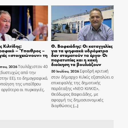
 Κιλτίδης:
Θ. Βαφειάδης: Οι καταγγελίες
ραφικό – Ύπαιθρος –
για τα ψηφιακά υδρόμετρα
ιές «στοιχειώνουν» τη
δεν σταματούν τα έργα- Οι
παρατυπίες και η κακή
διοίκηση τα βουλιάζουν
Τουλάχιστον 40
στου, 2026
Σφοδρή κριτική
30 Ιουλίου, 2026
 (δυστυχώς από την
στον δήμαρχο Κιλκίς εξαπολύει ο
στην ΕΕ), το δημογραφικό,
επικεφαλής της δημοτικής
οποίηση της υπαίθρου
παράταξης «ΝΕΟ ΚΙΛΚΙΣ»,
ο αργότερα οι πυρκαγιές,
Θεόδωρος Βαφειάδης, με
αφορμή τις δημοσιονομικές
διορθώσεις
[…]