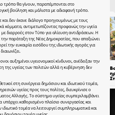
ιο τρόπο θα γίνουν, παραπέμπονται στο
γική βούληση και μάλιστα με αδιαφανή τρόπο.
ε και δεν έκανε διάλογο προηγουμένως με τους
ικά κόμματα, αντιμετωπίζοντας προφανώς την υγεία
ε με διαρροές στον Τύπο για αλίευση αντιδράσεων. Η
α την παράταξη της Νέας Δημοκρατίας, που απαξιώνει
ρεί την ευκαιρία εισόδου της ιδιωτικής αγοράς για
διαιωνίζει.
ρονοι αυξημένοι υγειονομικοί κίνδυνοι, ανέδειξαν την
Β
τη της υγείας των πολιτών αλλά η κυβέρνηση δεν
η
Σ
ετικοί στη συνέργεια δημόσιου και ιδιωτικού τομέα,
ρεσιών υγείας προς τους πολίτες, διευκρίνισε ο
ήματος Αλλαγής. Το σύστημα υγείας συμπεριλαμβάνει
να υπάρχει καθορισμένο πλαίσιο συνεργασίας και
ν ιδιωτικό τομέα να λειτουργεί συμπληρωματικά και
ου δημόσιου τομέα υγείας.