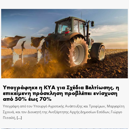
Υπογράφηκε η ΚΥΑ για Σχέδια Βελτίωσης, η
επικείμενη πρόσκληση προβλέπει ενίσχυση
από 50% έως 70%
Υπεγράφη από τον Υπουργό Αγροτικής Ανάπτυξης και Τροφίμων, Μαργαρίτη
Σχοινά, και τον Διοικητή της Ανεξάρτητης Αρχής Δημοσίων Εσόδων, Γιώργο
Πιτσιλή,
[…]