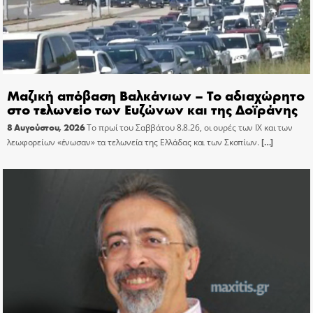
Μαζική απόβαση Βαλκάνιων – Το αδιαχώρητο
στο τελωνείο των Ευζώνων και της Δοϊράνης
8 Αυγούστου, 2026
Το πρωί του Σαββάτου 8.8.26, οι ουρές των ΙΧ και των
λεωφορείων «ένωσαν» τα τελωνεία της Ελλάδας και των Σκοπίων.
[…]