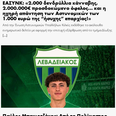
ΕΑΣΥΝΚ: «2.000 δενδρύλλια κάνναβης,
2.000.000€ προσδοκώμενο όφελος… και η
ηχηρή απάντηση των Αστυνομικών των
1.000 ευρώ της “ήσυχης” επαρχίας!»
Από την Ένωση Αστυνομικών Υπαλλήλων Κιλκίς εκδόθηκε το ακόλουθο
ενημερωτικό δελτίο με αφορμή την επιτυχή εξάρθρωση από το τμήμα Δίωξης
[…]
Παύλος Μπακιρτζάκης: Από το Πολύκαστρο