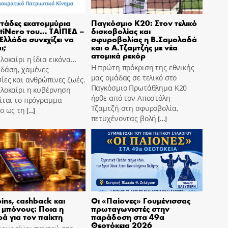
τάδες εκατομμύρια
Παγκόσμιο Κ20: Στον τελικό
tiNero του… ΤΑΙΠΕΔ –
δισκοβολίας και
 Ελλάδα συνεχίζει να
σφυροβολίας η Β.Σαμολαδά
ι;
και ο Α.Τζαμτζής με νέα
ατομικά ρεκόρ
λοκαίρι η ίδια εικόνα…
Η πρώτη πρόκριση της εθνικής
 δάση, χαμένες
μας ομάδας σε τελικό στο
ίες και ανθρώπινες ζωές.
Παγκόσμιο Πρωτάθλημα Κ20
αλοκαίρι η κυβέρνηση
ήρθε από τον Αποστόλη
ίται το πρόγραμμα
Τζαμτζή στη σφυροβολία,
o ως τη
[…]
πετυχένοντας βολή
[…]
pins, cashback και
Οι «Παίονες» Γουμένισσας
 μπόνους: Ποια η
πρωταγωνιστές στην
ά για τον παίκτη
παράδοση στα 49α
Θεοτόκεια 2026