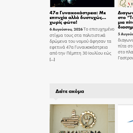
47α Γυναικοκάστρεια: Με
Διαγων
επιτυχία αλλά δυστυχώς…
στο “T
χωρίς φώτα!
μια πίτ
διασημ
Το επιτυχημένο
6 Αυγούστου, 2026
5 Αυγού
στίγμα τους στα πολιτιστικά
διαγωνι
δρώμενα του νομού άφησαν τα
πίτα στ
εφετινά 47α Γυναικοκάστρεια
στο πλα
από την Πέμπτη 30 Ιουλίου εώς
Γαστρον
[…]
Δείτε ακόμα