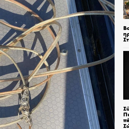
Β
η
Σ
Σ
Π
π
Σ