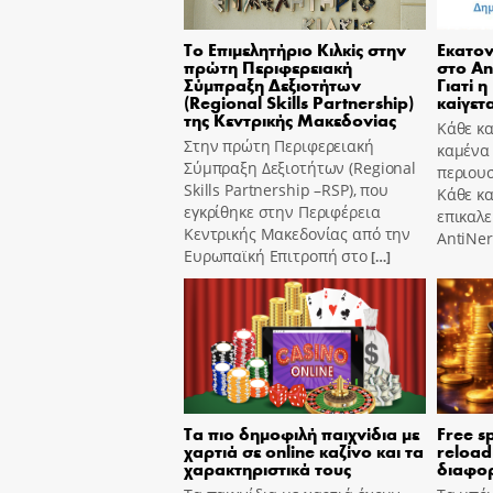
Το Επιμελητήριο Κιλκίς στην
Εκατον
πρώτη Περιφερειακή
στο An
Σύμπραξη Δεξιοτήτων
Γιατί η
(Regional Skills Partnership)
καίγετα
της Κεντρικής Μακεδονίας
Κάθε κα
Στην πρώτη Περιφερειακή
καμένα
Σύμπραξη Δεξιοτήτων (Regional
περιουσ
Skills Partnership –RSP), που
Κάθε κ
εγκρίθηκε στην Περιφέρεια
επικαλε
Κεντρικής Μακεδονίας από την
AntiNer
Ευρωπαϊκή Επιτροπή στο
[…]
Τα πιο δημοφιλή παιχνίδια με
Free s
χαρτιά σε online καζίνο και τα
reload
χαρακτηριστικά τους
διαφορ