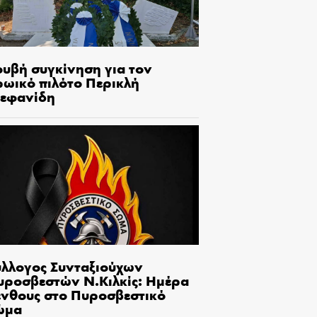
ουβή συγκίνηση για τον
ρωικό πιλότο Περικλή
τεφανίδη
ύλλογος Συνταξιούχων
υροσβεστών Ν.Κιλκίς: Ημέρα
ένθους στο Πυροσβεστικό
ώμα