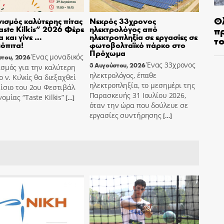
Θ
ισμός καλύτερης πίτας
Νεκρός 33χρονος
π
aste Kilkis” 2026 Φέρε
ηλεκτρολόγος από
α και γίνε …
ηλεκτροπληξία σε εργασίες σε
τ
όπιτα!
φωτοβολταϊκό πάρκο στο
Πρόχωμα
Ένας μοναδικός
στου, 2026
Ένας 33χρονος
3 Αυγούστου, 2026
σμός για την καλύτερη
ηλεκτρολόγος, έπαθε
ο ν. Κιλκίς θα διεξαχθεί
ηλεκτροπληξία, το μεσημέρι της
ίσιο του 2ου Φεστιβάλ
Παρασκευής 31 Ιουλίου 2026,
ομίας “Taste Kilkis”
[…]
όταν την ώρα που δούλευε σε
εργασίες συντήρησης
[…]