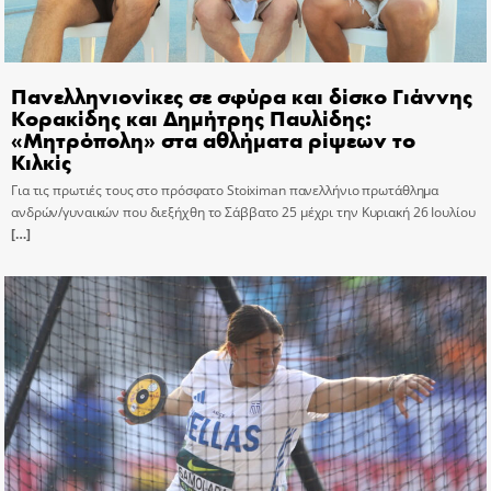
Πανελληνιονίκες σε σφύρα και δίσκο Γιάννης
Κορακίδης και Δημήτρης Παυλίδης:
«Μητρόπολη» στα αθλήματα ρίψεων το
Κιλκίς
Για τις πρωτιές τους στο πρόσφατο Stoiximan πανελλήνιο πρωτάθλημα
ανδρών/γυναικών που διεξήχθη το Σάββατο 25 μέχρι την Κυριακή 26 Ιουλίου
[…]